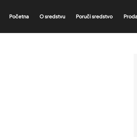
Početna
O sredstvu
Poruči sredstvo
Proda