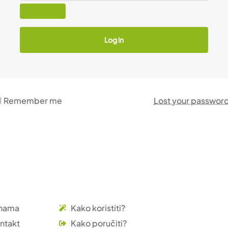
Log in
Remember me
Lost your passwor
nama
Kako koristiti?
ntakt
Kako poručiti?